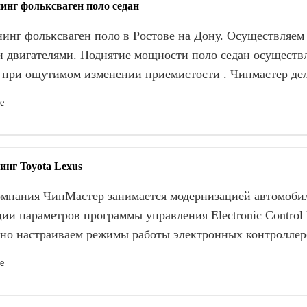
инг фольксваген поло седан
инг фольксваген поло в Ростове на Дону. Осуществляем 
 двигателями. Поднятие мощности поло седан осуществл
 при ощутимом изменении приемистости . Чипмастер де
е
нг Toyota Lexus
ия ЧипМастер занимается модернизацией автомобилей
ии параметров программы управления Electronic Control
сно настраиваем режимы работы электронных контроллер
е