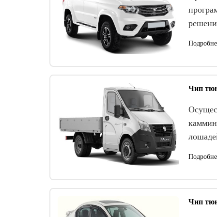
програ
решени
Подробне
Чип тюн
Осущес
каммин
лошаде
Подробне
Чип тюн