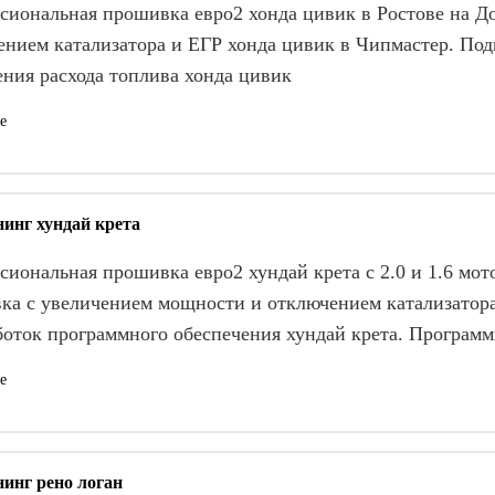
сиональная прошивка евро2 хонда цивик в Ростове на Д
нием катализатора и ЕГР хонда цивик в Чипмастер. Подь
ения расхода топлива хонда цивик
е
инг хундай крета
иональная прошивка евро2 хундай крета с 2.0 и 1.6 мот
ка с увеличением мощности и отключением катализатора 
боток программного обеспечения хундай крета. Програм
е
инг рено логан