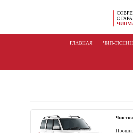
СОВРЕ
С ГАР
ЧИПМ
ГЛАВНАЯ
ЧИП-ТЮНИН
Чип тюн
Прошит