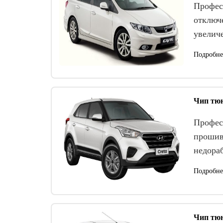
Профес
отключе
увелич
Подробне
Чип тюн
Професс
прошив
недора
Подробне
Чип тюн