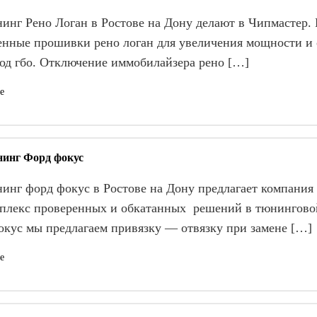
инг Рено Логан в Ростове на Дону делают в Чипмастер. 
енные прошивки рено логан для увеличения мощности и 
под гбо. Отключение иммобилайзера рено […]
е
инг Форд фокус
инг форд фокус в Ростове на Дону предлагает компания
мплекс проверенных и обкатанных решений в тюнингов
окус мы предлагаем привязку — отвязку при замене […]
е