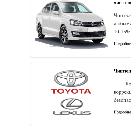
чип тюн
Чиптюн
любыми
10-15%
Подробне
Чиптюни
Компан
коррекц
безопа
Подробне