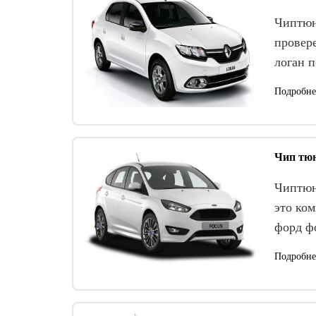
Чиптюн
провер
логан 
Подробне
Чип тюн
Чиптюн
это ко
форд ф
Подробне