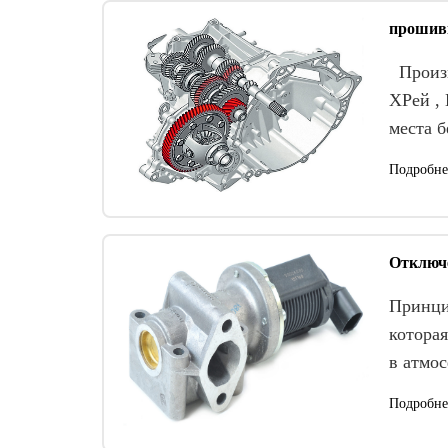
прошивк
Произв
ХРей , 
места б
Подробне
Отключ
Принци
котора
в атмо
Подробне