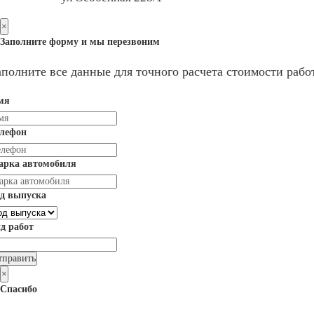
×
Заполните форму и мы перезвоним
аполните все данные для точного расчета стоимости работ
мя
елефон
арка автомобиля
д выпуска
д работ
×
Спасибо