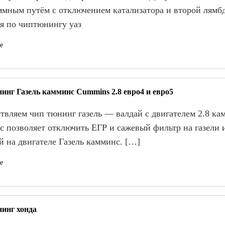
ммным путём с отключением катализатора и второй лямб
я по чиптюнингу уаз
е
инг Газель камминс Cummins 2.8 евро4 и евро5
твляем чип тюнинг газель — валдай с двигателем 2.8 ка
с позволяет отключить ЕГР и сажевый фильтр на газели 
й на двигателе Газель камминс. […]
е
инг хонда