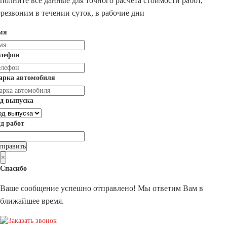
полните все данные для точного расчета стоимости работ,
резвоним в течении суток, в рабочие дни
мя
елефон
арка автомобиля
д выпуска
д работ
×
Спасибо
Ваше сообщение успешно отправлено! Мы ответим Вам в
ближайшее время.