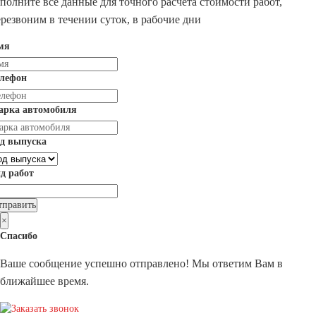
полните все данные для точного расчета стоимости работ,
резвоним в течении суток, в рабочие дни
мя
елефон
арка автомобиля
д выпуска
д работ
×
Спасибо
Ваше сообщение успешно отправлено! Мы ответим Вам в
ближайшее время.