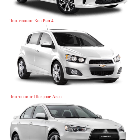
Чип-тюнинг Киа Рио 4
Чип тюнинг Шевроле Авео