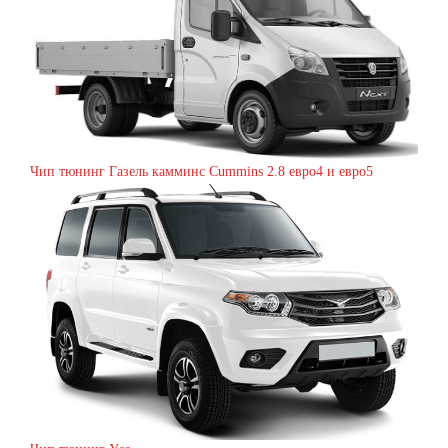
Чип тюнинг Газель камминс Cummins 2.8 евро4 и евро5