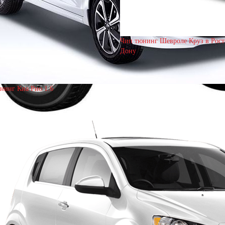
Чип тюнинг Шевроле Круз в Рост
Дону
нинг Киа Рио 1.6