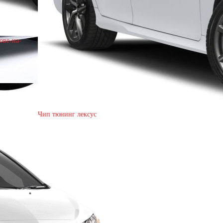
ове-на-
Чип тюнинг лексус