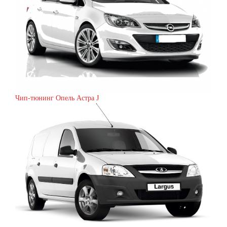
Чип-тюнинг Опель Астра J