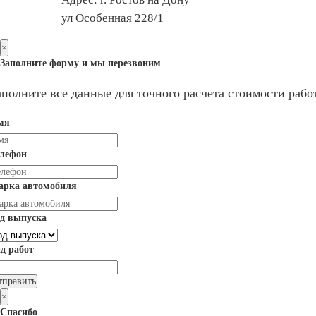
ул Особенная 228/1
×
Заполните форму и мы перезвоним
аполните все данные для точного расчета стоимости работ
мя
елефон
арка автомобиля
д выпуска
д работ
×
Спасибо