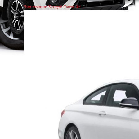
Чип тюнинг Хендай Санта Фе